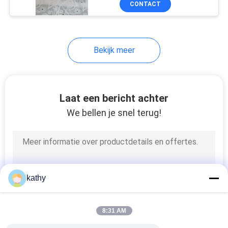
CONTACT
21
geplooide kantstof
Bekijk meer
Laat een bericht achter
We bellen je snel terug!
22
Gekleurde
Borduurwerkstof
kathy
8:31 AM
43