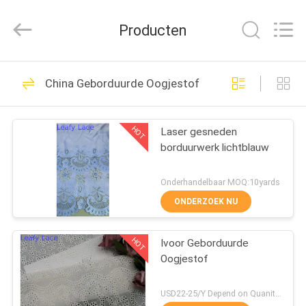
Leafy
Textiles
CO.,
Producten
Ltd..
All
Rights
Reserved.
THUIS
280
China Geborduurde Oogjestof
Geborduurde
PRODUCTEN
Kantstof
HOT
Laser gesneden
borduurwerk lichtblauw
OVER
ONS
Onderhandelbaar MOQ:10yards
ONDERZOEK NU
194
FABRIEKSREIS
Lovertje
HOT
Ivoor Geborduurde
Oogjestof
KWALITEITSCONTROLE
Geborduurde Stof
USD22-25/Y Depend on Quanity MOQ:10yards