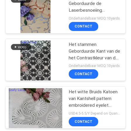
Geborduurde de
Laserbesnoeiing
18
Gekamde Katoenen van
Onderhandelbaar MOQ:10yards
de Oogjestof Doek
De Stof van het
CONTACT
rekkant
Het stammen
Geborduurde Kant van de
het Contrastkleur van de
Oogjestof voor Dame
Onderhandelbaar MOQ:10yards
Garment
CONTACT
62
Het witte Bruids Katoen
Tulle Mesh Fabric
van Kantshell pattern
embroidered eyelet
fabric 100%
USD4.5-5.5/Y Depend on Quanity MOQ:10yards
CONTACT