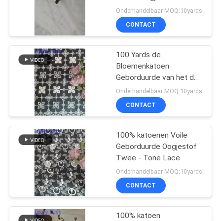
voor Partijkleding
Onderhandelbaar MOQ:10yards
CONTACT
14
de versiering van het
100 Yards de
Bloemenkatoen
polyesterkant
Geborduurde van het de
Kinderenkledingstuk van
Onderhandelbaar MOQ:10yards
de Oogjestof Stoffen
CONTACT
100% katoenen Voile
29
Geborduurde Oogjestof
Geborduurde
Twee - Tone Lace
Onderhandelbaar MOQ:10yards
Oogjestof
CONTACT
100% katoen