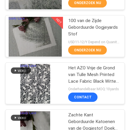
CONTACTEER
ONDERZOEK NU
ONS
HOT
100 van de Zijde
50
Geborduurde Oogjeyards
NIEUWS
Stof
Geribde Kantstof
USD11-12/Y Depend on Quanity MOQ:10yards
VRAAG
ONDERZOEK NU
EEN
OFFERTE
Het AZO Vrije de Grond
van Tulle Mesh Printed
AAN
Lace Fabric Black Witte
47
Bijeenkomen
Onderhandelbaar MOQ:10yards
SITEMAP
CONTACT
3D Bloemenkantstof
PRIVACYBELEID
Zachte Kant
Geborduurde Katoenen
van de Oogjestof Doek