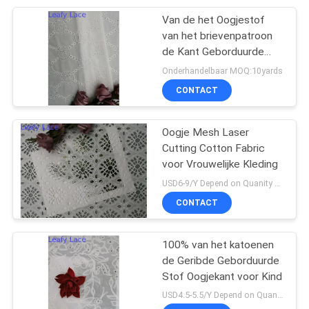
Van de het Oogjestof
20
van het brievenpatroon
de Kant Geborduurde
folie gedrukte stof
Doek van de de
Onderhandelbaar MOQ:10yards
Babykleding
CONTACT
Oogje Mesh Laser
Cutting Cotton Fabric
voor Vrouwelijke Kleding
39
USD6-9/Y Depend on Quanity MOQ:10yards
Geparelde
CONTACT
Borduurwerkstof
100% van het katoenen
de Geribde Geborduurde
Stof Oogjekant voor Kind
USD4.5-5.5/Y Depend on Quanity MOQ:10yards