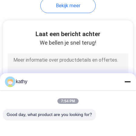
Bekijk meer
18
De Stof van het
Laat een bericht achter
rekkant
We bellen je snel terug!
62
kathy
Tulle Mesh Fabric
7:54 PM
Good day, what product are you looking for?
populaire categorieën
Alle