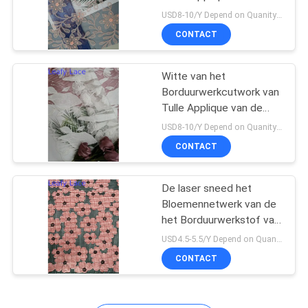
Sjaalstof
USD8-10/Y Depend on Quanity MOQ:10yards
CONTACT
14
de versiering van het
Witte van het
Borduurwerkcutwork van
polyesterkant
Tulle Applique van de
Laserbesnoeiing het
USD8-10/Y Depend on Quanity MOQ:10yards
Kantstof
CONTACT
De laser sneed het
29
Bloemennetwerk van de
Geborduurde
het Borduurwerkstof van
Kantapplique
USD4.5-5.5/Y Depend on Quanity MOQ:10yards
Oogjestof
CONTACT