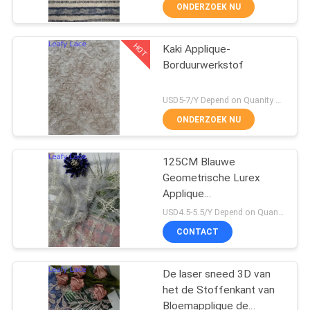
CONTACTEER
ONDERZOEK NU
ONS
HOT
Kaki Applique-
50
Borduurwerkstof
NIEUWS
Geribde Kantstof
USD5-7/Y Depend on Quanity MOQ:10yards
VRAAG
ONDERZOEK NU
EEN
OFFERTE
125CM Blauwe
Geometrische Lurex
AAN
Applique
47
Borduurwerkstof
USD4.5-5.5/Y Depend on Quanity MOQ:10yards
SITEMAP
CONTACT
3D Bloemenkantstof
PRIVACYBELEID
De laser sneed 3D van
het de Stoffenkant van
Bloemapplique de