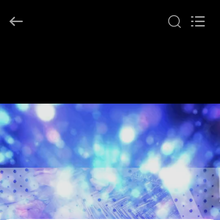
Leafy
Textiles
CO.,
Ltd..
All
Rights
Reserved.
THUIS
PRODUCTEN
OVER
ONS
FABRIEKSREIS
KWALITEITSCONTROLE