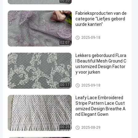
00:55
Fabrieksproducten van de
categorie "Liefjes gebord
uurde kanten"
Geborduurde Kantstof
2025-09-18
02:07
Lekkers geborduurd FLora
l Beautiful Mesh Ground C
ustomized Design Factor
y voor jurken
Lovertje Geborduurde Stof
00:17
2025-09-18
Leafy Lace Embroidered
Stripe Pattern Lace Cust
omized Design Breathe A
nd Elegant Gown
Geborduurde Kantstof
00:25
2025-08-29